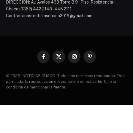
DIRECCIÓN: Av. Avalos 468 Torre B 9° Piso. Resistencia-
Chaco (0362) 442 2148 - 445 2111
Contáctanos: noticiaschaco2019@gmail.com
Facebook
X
Instagram
Pinterest
(Twitter)
© 2026 - NOTICIAS CHACO- Todos los derechos reservados. Está
permitida, la reproducción del contenido de este sitio, bajo la
condición de mencionar la fuente.