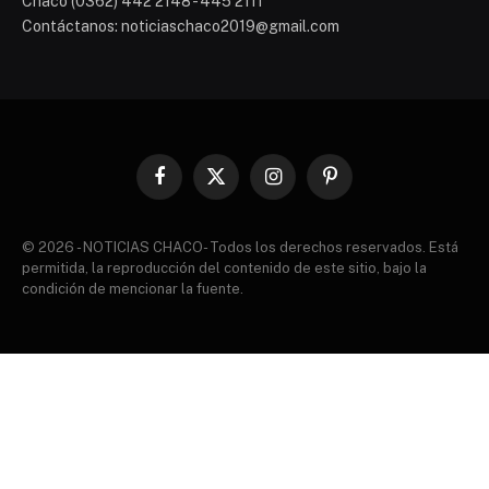
Chaco (0362) 442 2148 - 445 2111
Contáctanos: noticiaschaco2019@gmail.com
Facebook
X
Instagram
Pinterest
(Twitter)
© 2026 - NOTICIAS CHACO- Todos los derechos reservados. Está
permitida, la reproducción del contenido de este sitio, bajo la
condición de mencionar la fuente.