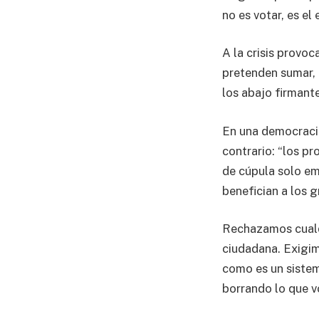
no es votar, es el
A la crisis provoc
pretenden sumar, 
los abajo firmant
En una democracia,
contrario: “los p
de cúpula solo em
benefician a los g
Rechazamos cualqu
ciudadana. Exigim
como es un sistem
borrando lo que v