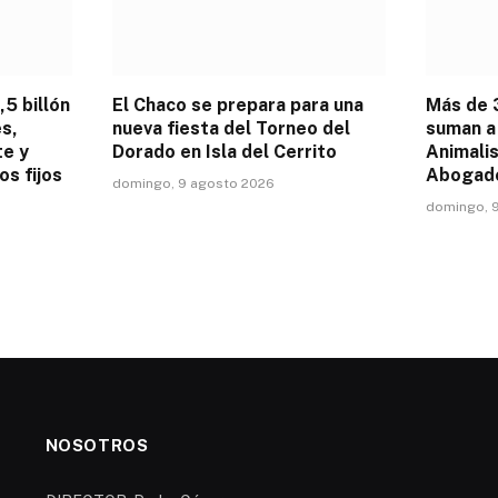
,5 billón
El Chaco se prepara para una
Más de 
es,
nueva fiesta del Torneo del
suman a 
te y
Dorado en Isla del Cerrito
Animalis
os fijos
Abogad
domingo, 9 agosto 2026
domingo, 
NOSOTROS