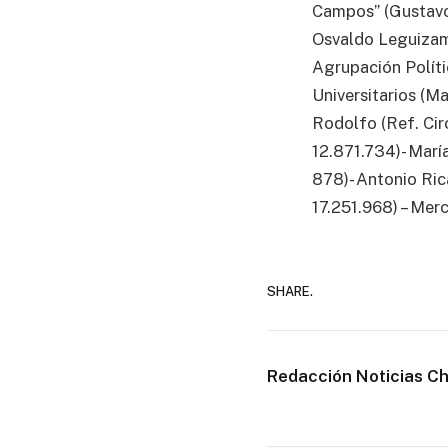
Campos” (Gustavo 
Osvaldo Leguizamó
Agrupación Políti
Universitarios (M
Rodolfo (Ref. Circ
12.871.734)- Marí
878)- Antonio Ric
17.251.968) – Mer
SHARE.
Redacción Noticias C