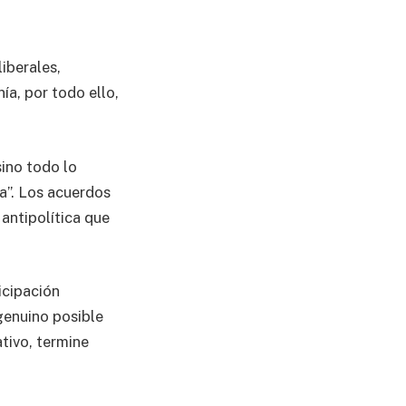
iberales,
ía, por todo ello,
sino todo lo
a”. Los acuerdos
antipolítica que
icipación
 genuino posible
tivo, termine