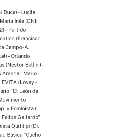
 Duca) – Lucila
María Inés (DNI:
) – Partido
entino (Francisco
ta Campo- A.
el) – Orlando
s (Nestor Bellini)-
 Aranda – Mario
n EVITA (Lovey –
ario “El León de
 Movimiento
p. y Feminista (
 “Felipe Gallardo”
ta Quitilipi (Dr.
dad Básica “Cacho