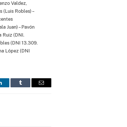
renzo Valdez,
 (Luis Robles) –
centes
ala Juan) – Pavón
a Ruiz (DNI.
obles (DNI 13.309.
ana López (DNI
LinkedIn
Tumblr
Email