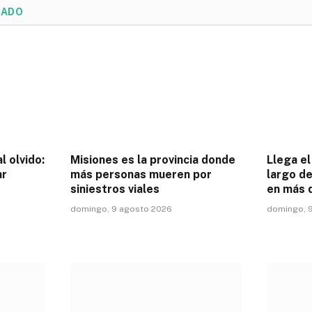
NADO
l olvido:
Misiones es la provincia donde
Llega el
ar
más personas mueren por
largo de
siniestros viales
en más 
domingo, 9 agosto 2026
domingo, 