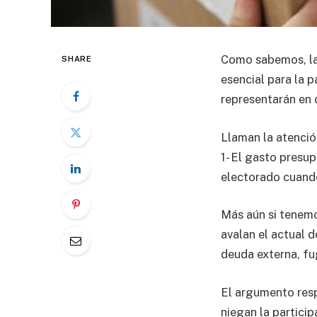
Como sabemos, las
SHARE
esencial para la 
representarán en 
Llaman la atenció
1- El gasto presu
electorado cuando
Más aún si tenemo
avalan el actual d
deuda externa, fu
El argumento resp
niegan la partici