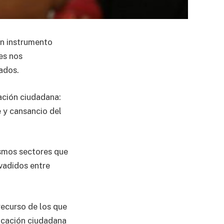
un instrumento
es nos
ados.
ación ciudadana:
e y cansancio del
ismos sectores que
evadidos entre
recurso de los que
vocación ciudadana