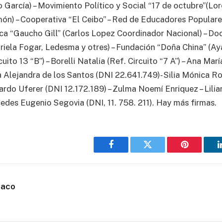
García) – Movimiento Político y Social “17 de octubre”(Lo
n) – Cooperativa “El Ceibo” – Red de Educadores Populares
ca “Gaucho Gill” (Carlos Lopez Coordinador Nacional) – Do
ariela Fogar, Ledesma y otres) – Fundación “Doña China” (Ay
uito 13 “B”) – Borelli Natalia (Ref. Circuito “7 A”) – Ana Marí
a Alejandra de los Santos (DNI 22.641.749)- Silia Mónica R
ardo Uferer (DNI 12.172.189) – Zulma Noemí Enriquez – Lili
cedes Eugenio Segovia (DNI, 11. 758. 211). Hay más firmas.
Facebook
Twitter
Pinterest
haco