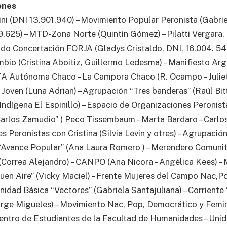
ones
ni (DNI 13.901.940) – Movimiento Popular Peronista (Gabriel
.625) – MTD-Zona Norte (Quintín Gómez) – Pilatti Vergara, 
ido Concertación FORJA (Gladys Cristaldo, DNI, 16.004. 542
mbio (Cristina Aboitiz, Guillermo Ledesma) – Manifiesto Arg
TA Autónoma Chaco – La Campora Chaco (R. Ocampo – Julie
a Joven (Luna Adrian) – Agrupación “Tres banderas” (Raúl Bitt
ndígena El Espinillo) – Espacio de Organizaciones Peronista
rlos Zamudio” ( Peco Tissembaum – Marta Bardaro – Carlos
s Peronistas con Cristina (Silvia Levin y otres) – Agrupació
– “Avance Popular” (Ana Laura Romero ) – Merendero Comunit
 (Correa Alejandro) – CANPO (Ana Nicora – Angélica Kees) –
Buen Aire” (Vicky Maciel) – Frente Mujeres del Campo Nac,Po
Unidad Básica “Vectores” (Gabriela Santajuliana) – Corriente
orge Migueles) – Movimiento Nac, Pop, Democrático y Feminis
Centro de Estudiantes de la Facultad de Humanidades – Uni