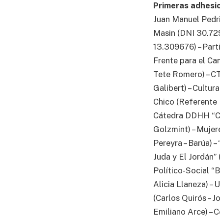
Primeras adhesi
Juan Manuel Pedri
Masin (DNI 30.729
13.309676) – Part
Frente para el Ca
Tete Romero) – C
Galibert) – Cultur
Chico (Referente I
Cátedra DDHH “Ca
Golzmint) – Mujere
Pereyra – Barúa) 
Juda y El Jordán”
Político-Social “
Alicia Llaneza) – 
(Carlos Quirós – J
Emiliano Arce) – 