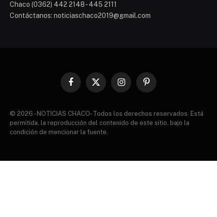
Chaco (0362) 442 2148 - 445 2111
Contáctanos: noticiaschaco2019@gmail.com
Facebook
X
Instagram
Pinterest
(Twitter)
© 2026 - NOTICIAS CHACO- Todos los derechos reservados. Está
permitida, la reproducción del contenido de este sitio, bajo la
condición de mencionar la fuente.