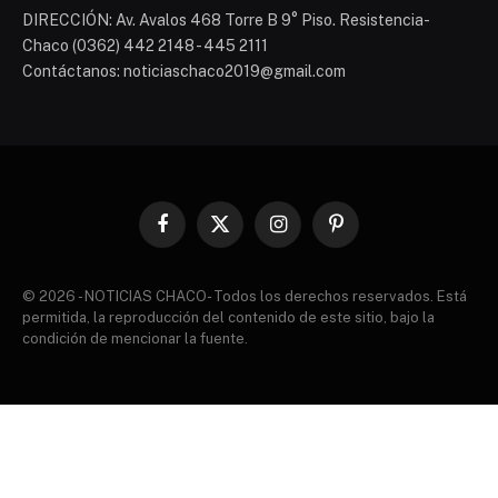
DIRECCIÓN: Av. Avalos 468 Torre B 9° Piso. Resistencia-
Chaco (0362) 442 2148 - 445 2111
Contáctanos: noticiaschaco2019@gmail.com
Facebook
X
Instagram
Pinterest
(Twitter)
© 2026 - NOTICIAS CHACO- Todos los derechos reservados. Está
permitida, la reproducción del contenido de este sitio, bajo la
condición de mencionar la fuente.