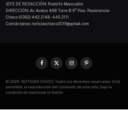
JEFE DE REDACCIÓN: Rodolfo Mancuello
DIRECCIÓN: Av. Avalos 468 Torre B 9° Piso. Resistencia-
Chaco (0362) 442 2148 - 445 2111
Contáctanos: noticiaschaco2019@gmail.com
Facebook
X
Instagram
Pinterest
(Twitter)
© 2026 - NOTICIAS CHACO- Todos los derechos reservados. Está
permitida, la reproducción del contenido de este sitio, bajo la
condición de mencionar la fuente.