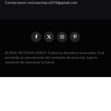
Contáctanos: noticiaschaco2019@gmail.com
Facebook
X
Instagram
Pinterest
(Twitter)
© 2026 - NOTICIAS CHACO- Todos los derechos reservados. Está
permitida, la reproducción del contenido de este sitio, bajo la
condición de mencionar la fuente.