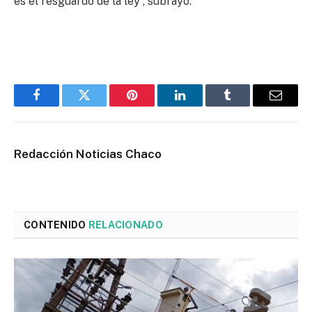
es el resguardo de la ley”, subrayó.
Facebook
Twitter
Pinterest
LinkedIn
Tumblr
Email
Redacción Noticias Chaco
CONTENIDO
RELACIONADO