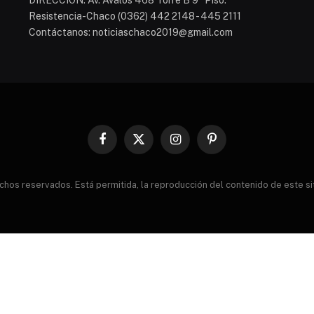
DIRECCIÓN: Av. Avalos 468 Torre B 9° Piso.
Resistencia-Chaco (0362) 442 2148 - 445 2111
Contáctanos: noticiaschaco2019@gmail.com
Facebook
X
Instagram
Pinterest
(Twitter)
s reservados. Está permitida, la reproducción del contenido de este sitio