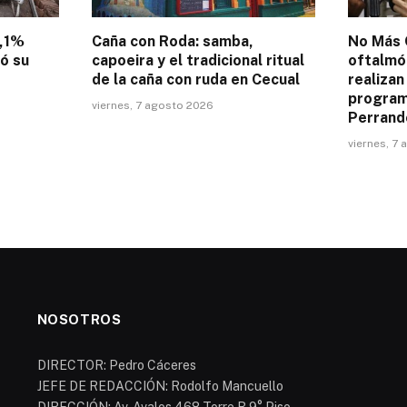
4,1%
Caña con Roda: samba,
No Más 
tó su
capoeira y el tradicional ritual
oftalmó
de la caña con ruda en Cecual
realizan
programa
viernes, 7 agosto 2026
Perrand
viernes, 7
NOSOTROS
DIRECTOR: Pedro Cáceres
JEFE DE REDACCIÓN: Rodolfo Mancuello