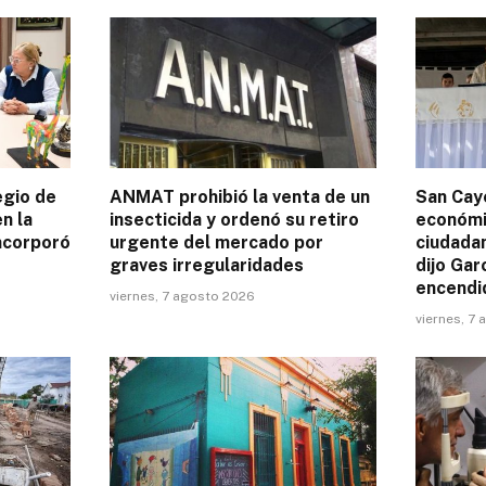
egio de
ANMAT prohibió la venta de un
San Caye
n la
insecticida y ordenó su retiro
económic
incorporó
urgente del mercado por
ciudadan
graves irregularidades
dijo Gar
encendi
viernes, 7 agosto 2026
viernes, 7