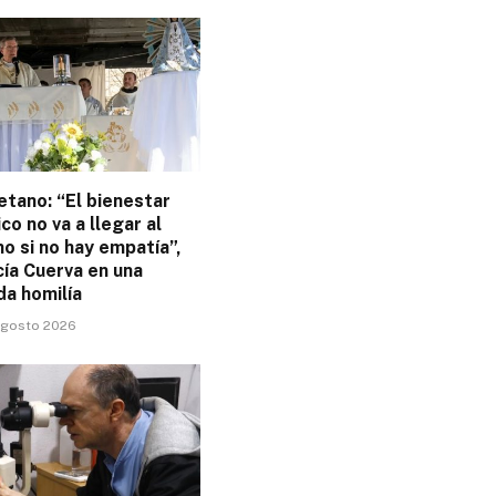
tano: “El bienestar
o no va a llegar al
o si no hay empatía”,
cía Cuerva en una
da homilía
 agosto 2026