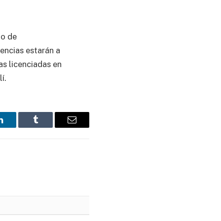
lo de
nencias estarán a
as licenciadas en
í.
LinkedIn
Tumblr
Email