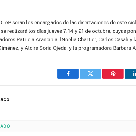
 OLeP serán los encargados de las disertaciones de este cic
se realizará los días jueves 7, 14 y 21 de octubre, cuyas po
dores Patricia Arancibia, lNoelia Chartier, Carlos Casali y l
Giménez, y Alcira Soria Ojeda, y la programadora Barbara Al
Facebook
Twitter
Pinterest
haco
NADO