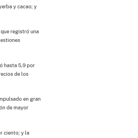
yerba y cacao; y
o que registró una
uestiones
ó hasta 5,9 por
recios de los
impulsado en gran
ión de mayor
 ciento; y la