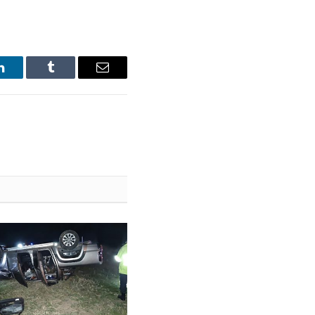
LinkedIn
Tumblr
Email