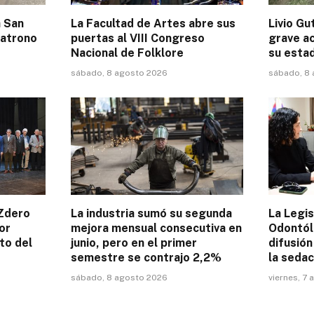
a San
La Facultad de Artes abre sus
Livio Gu
patrono
puertas al VIII Congreso
grave a
Nacional de Folklore
su esta
sábado, 8 agosto 2026
sábado, 8
Zdero
La industria sumó su segunda
La Legis
or
mejora mensual consecutiva en
Odontól
to del
junio, pero en el primer
difusión
semestre se contrajo 2,2%
la seda
sábado, 8 agosto 2026
viernes, 7