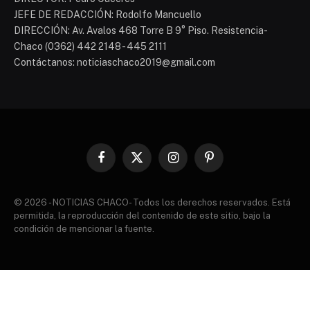
JEFE DE REDACCIÓN: Rodolfo Mancuello
DIRECCIÓN: Av. Avalos 468 Torre B 9° Piso. Resistencia-
Chaco (0362) 442 2148 - 445 2111
Contáctanos: noticiaschaco2019@gmail.com
Facebook
X
Instagram
Pinterest
(Twitter)
© 2026 - NOTICIAS CHACO- Todos los derechos reservados. Está
permitida, la reproducción del contenido de este sitio, bajo la
condición de mencionar la fuente.