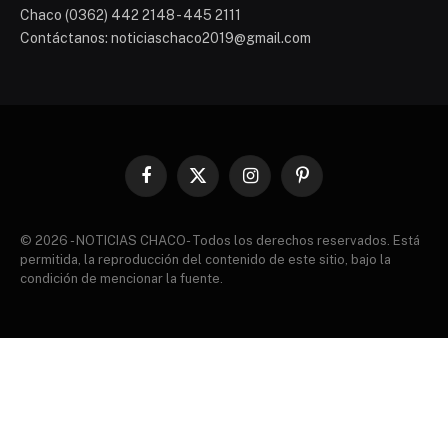
Chaco (0362) 442 2148 - 445 2111
Contáctanos: noticiaschaco2019@gmail.com
Facebook
X
Instagram
Pinterest
(Twitter)
© 2026 - NOTICIAS CHACO- Todos los derechos reservados. Está
permitida, la reproducción del contenido de este sitio, bajo la
condición de mencionar la fuente.