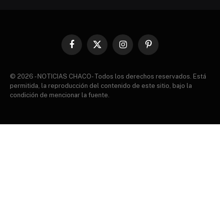
Facebook
X
Instagram
Pinterest
(Twitter)
© 2026 - NOTICIAS CHACO- Todos los derechos reservados. Está
permitida, la reproducción del contenido de este sitio, bajo la
condición de mencionar la fuente.