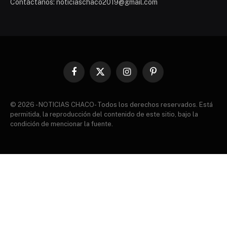
Contáctanos: noticiaschaco2019@gmail.com
Facebook
X
Instagram
Pinterest
(Twitter)
© 2026 - NOTICIAS CHACO- Todos los derechos reservados. Está
permitida, la reproducción del contenido de este sitio, bajo la
condición de mencionar la fuente.