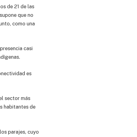
os de 21 de las
o supone que no
 punto, como una
 presencia casi
ndígenas.
onectividad es
el sector más
os habitantes de
los parajes, cuyo