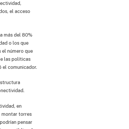
nectividad,
dos, el acceso
a a más del 80%
dad o los que
s el número que
 las políticas
ó el comunicador.
estructura
onectividad.
tividad, en
n montar torres
 podrían pensar