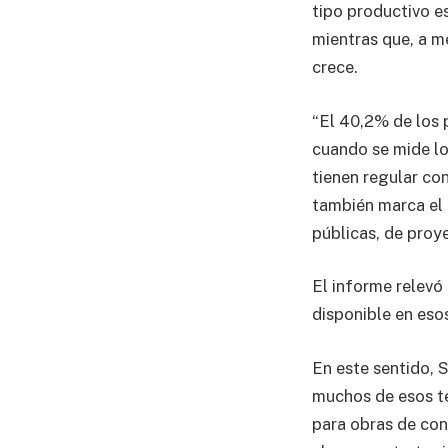
tipo productivo es
mientras que, a m
crece.
“El 40,2% de los 
cuando se mide lo
tienen regular co
también marca el 
públicas, de proy
El informe relevó
disponible en esos
En este sentido, S
muchos de esos te
para obras de con