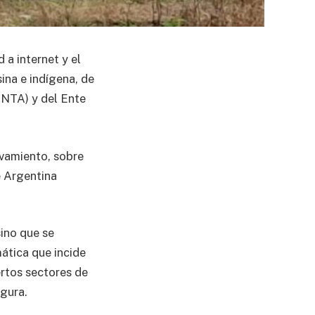
 a internet y el
ina e indígena, de
INTA) y del Ente
evamiento, sobre
e Argentina
sino que se
ática que incide
ertos sectores de
egura.