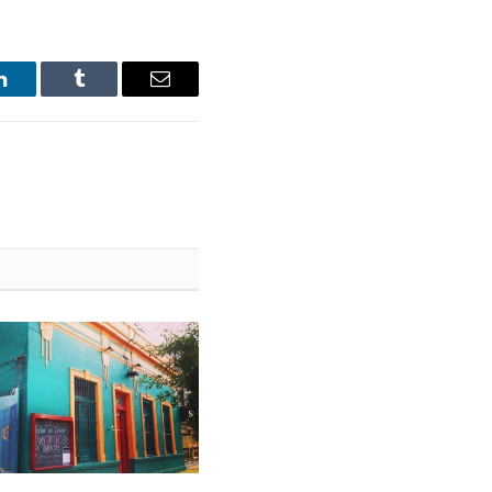
LinkedIn
Tumblr
Email