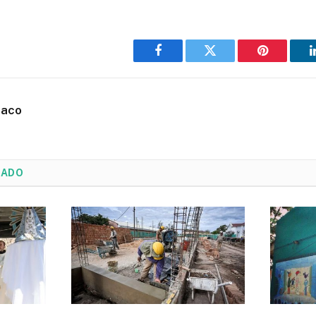
Facebook
Twitter
Pinterest
haco
NADO