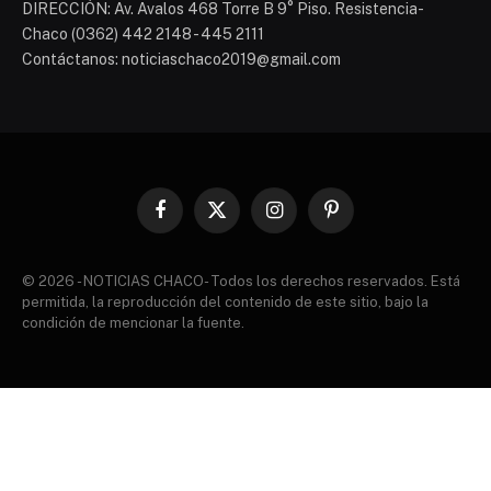
DIRECCIÓN: Av. Avalos 468 Torre B 9° Piso. Resistencia-
Chaco (0362) 442 2148 - 445 2111
Contáctanos: noticiaschaco2019@gmail.com
Facebook
X
Instagram
Pinterest
(Twitter)
© 2026 - NOTICIAS CHACO- Todos los derechos reservados. Está
permitida, la reproducción del contenido de este sitio, bajo la
condición de mencionar la fuente.