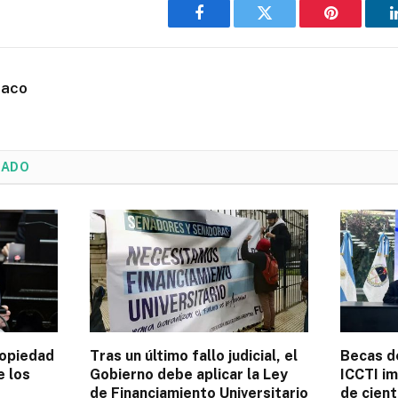
Facebook
Twitter
Pinterest
haco
NADO
ropiedad
Tras un último fallo judicial, el
Becas de
e los
Gobierno debe aplicar la Ley
ICCTI im
de Financiamiento Universitario
de cien