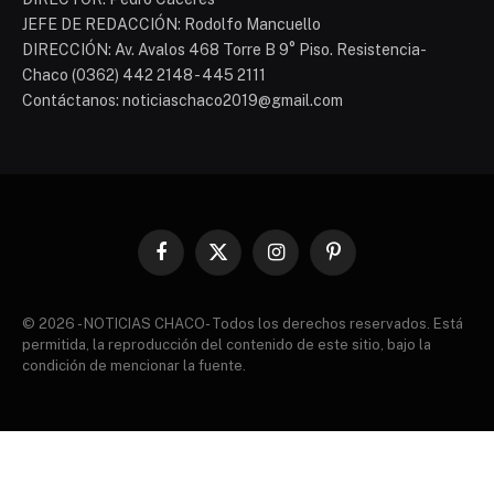
JEFE DE REDACCIÓN: Rodolfo Mancuello
DIRECCIÓN: Av. Avalos 468 Torre B 9° Piso. Resistencia-
Chaco (0362) 442 2148 - 445 2111
Contáctanos: noticiaschaco2019@gmail.com
Facebook
X
Instagram
Pinterest
(Twitter)
© 2026 - NOTICIAS CHACO- Todos los derechos reservados. Está
permitida, la reproducción del contenido de este sitio, bajo la
condición de mencionar la fuente.