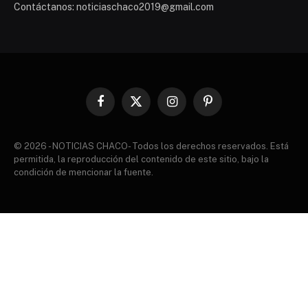
Contáctanos: noticiaschaco2019@gmail.com
Facebook
X
Instagram
Pinterest
(Twitter)
© 2026 - NOTICIAS CHACO- Todos los derechos reservados. Está
permitida, la reproducción del contenido de este sitio, bajo la
condición de mencionar la fuente.