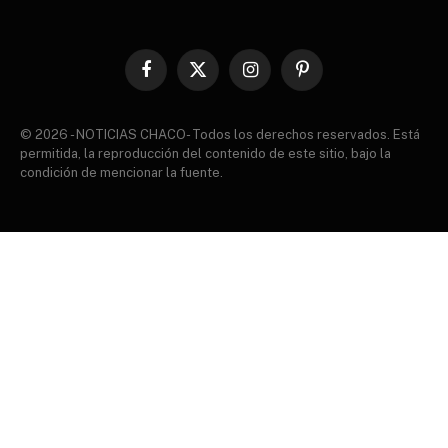
Facebook
X
Instagram
Pinterest
(Twitter)
© 2026 - NOTICIAS CHACO- Todos los derechos reservados. Está
permitida, la reproducción del contenido de este sitio, bajo la
condición de mencionar la fuente.