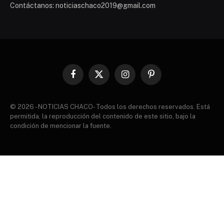
Contáctanos: noticiaschaco2019@gmail.com
Facebook
X
Instagram
Pinterest
(Twitter)
© 2026 - NOTICIAS CHACO- Todos los derechos reservados. Está
permitida, la reproducción del contenido de este sitio, bajo la
condición de mencionar la fuente.