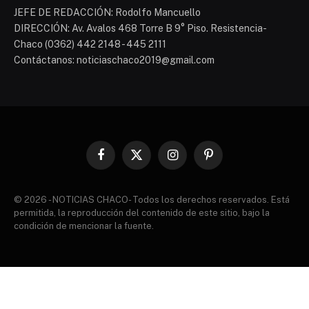
JEFE DE REDACCIÓN: Rodolfo Mancuello
DIRECCIÓN: Av. Avalos 468 Torre B 9° Piso. Resistencia-
Chaco (0362) 442 2148 - 445 2111
Contáctanos: noticiaschaco2019@gmail.com
Facebook
X
Instagram
Pinterest
(Twitter)
© 2026 - NOTICIAS CHACO- Todos los derechos reservados. Está
permitida, la reproducción del contenido de este sitio, bajo la
condición de mencionar la fuente.