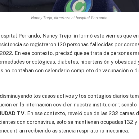
Nancy Trejo, directora el hospital Perrando.
Hospital Perrando, Nancy Trejo, informó este viernes que 
sistencia se registraron 120 personas fallecidas por coronav
 2022. En ese contexto, precisó que se trata de personas 
rmedades oncológicas, diabetes, hipertensión y obesidad y
os no contaban con calendario completo de vacunación o d
disminuyendo los casos activos y los contagios diarios ta
ción en la internación covid en nuestra institución”, señaló 
IUDAD TV
. En ese contexto, reveló que de las 232 camas d
cientes con coronavirus, solo se mantienen ocupadas 132 y 
encuentran recibiendo asistencia respiratoria mecánica.