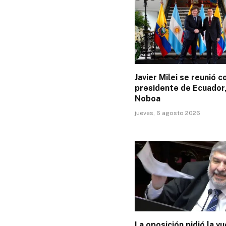
Javier Milei se reunió c
presidente de Ecuador,
Noboa
jueves, 6 agosto 2026
La oposición pidió la vu