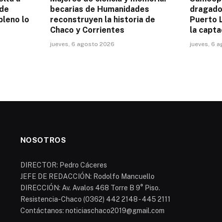
 de
becarias de Humanidades
dragado 
pleno lo
reconstruyen la historia de
Puerto L
Chaco y Corrientes
la capta
jueves, 6 agosto 2026
jueves, 6 
NOSOTROS
DIRECTOR: Pedro Cáceres
JEFE DE REDACCIÓN: Rodolfo Mancuello
DIRECCIÓN: Av. Avalos 468 Torre B 9° Piso.
Resistencia-Chaco (0362) 442 2148 - 445 2111
Contáctanos: noticiaschaco2019@gmail.com