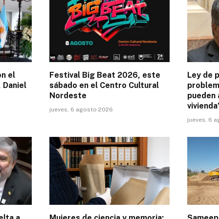
on el
Festival Big Beat 2026, este
Ley de p
 Daniel
sábado en el Centro Cultural
problem
Nordeste
pueden 
vivienda
jueves, 6 agosto 2026
jueves, 6 
elta a
Mujeres de ciencia y memoria:
Sameep 