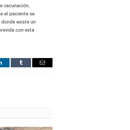
e vacunación,
e el paciente se
s donde existe un
brevida con esta
LinkedIn
Tumblr
Email