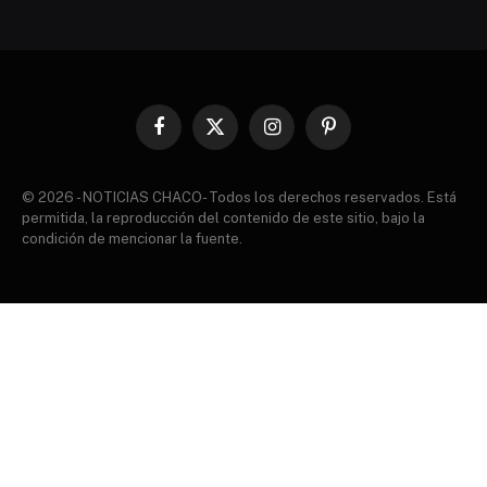
Facebook
X
Instagram
Pinterest
(Twitter)
© 2026 - NOTICIAS CHACO- Todos los derechos reservados. Está
permitida, la reproducción del contenido de este sitio, bajo la
condición de mencionar la fuente.