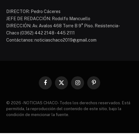
DIRECTOR: Pedro Cáceres
JEFE DE REDACCIÓN: Rodolfo Mancuello
DIRECCIÓN: Av. Avalos 468 Torre B 9° Piso. Resistencia-
Chaco (0362) 442 2148 - 445 2111
Contáctanos: noticiaschaco2019@gmail.com
Facebook
X
Instagram
Pinterest
(Twitter)
© 2026 - NOTICIAS CHACO- Todos los derechos reservados. Está
permitida, la reproducción del contenido de este sitio, bajo la
condición de mencionar la fuente.