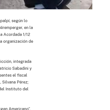
palpí, según lo
Niremperger, en la
 la Acordada 1/12
la organización de
icción, integrada
atricio Sabadini y
sentes el fiscal
, Silvana Pérez;
el Instituto del
rigen Americano”,