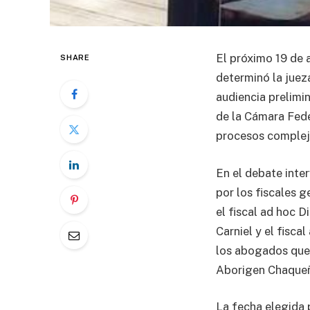
El próximo 19 de 
SHARE
determinó la juez
audiencia prelimi
de la Cámara Fede
procesos complejo
En el debate inte
por los fiscales g
el fiscal ad hoc D
Carniel y el fisc
los abogados quer
Aborigen Chaqueñ
La fecha elegida 