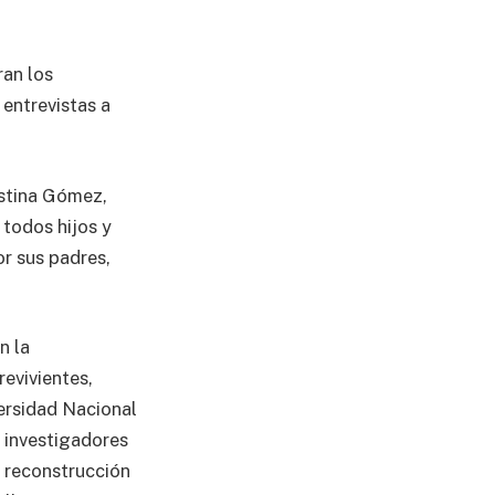
ran los
 entrevistas a
istina Gómez,
 todos hijos y
or sus padres,
n la
revivientes,
ersidad Nacional
e investigadores
e reconstrucción