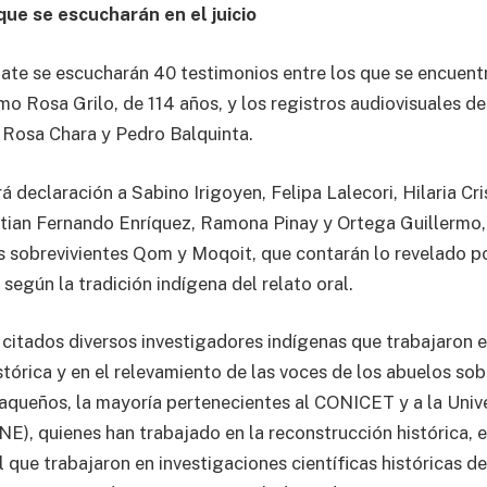
que se escucharán en el juicio
bate se escucharán 40 testimonios entre los que se encuent
o Rosa Grilo, de 114 años, y los registros audiovisuales de
 Rosa Chara y Pedro Balquinta.
á declaración a Sabino Irigoyen, Felipa Lalecori, Hilaria Cr
istian Fernando Enríquez, Ramona Pinay y Ortega Guillermo,
os sobrevivientes Qom y Moqoit, que contarán lo revelado p
según la tradición indígena del relato oral.
 citados diversos investigadores indígenas que trabajaron e
tórica y en el relevamiento de las voces de los abuelos sob
aqueños, la mayoría pertenecientes al CONICET y a la Univ
E), quienes han trabajado en la reconstrucción histórica, 
 que trabajaron en investigaciones científicas históricas d