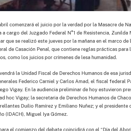
abril comenzará el juicio por la verdad por la Masacre de Na
a a cargo del Juzgado Federal N°1 de Resistencia, Zunilda 
nar que se realizó este jueves por la mañana en el marco de
ral de Casación Penal, que contiene reglas prácticas para 
s, como los juicios por crímenes de lesa humanidad.
rvendrá la Unidad Fiscal de Derechos Humanos de esa jurisd
enerales Federico Carniel y Carlos Amad, el fiscal federal P
iego Vigay. En la audiencia preliminar de hoy estuvieron pre
al ad hoc Vigay; la secretaria de Derechos Humanos de Chaco
ellantes Duilio Ramírez y Emiliano Nuñez; y el presidente d
o (IDACH), Miguel Iya Gómez.
para el comienzo del debate coincidirá con el “Día del Abo