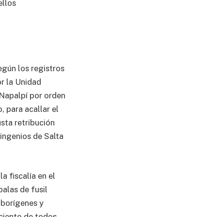
ellos
egún los registros
or la Unidad
a Napalpí por orden
 para acallar el
usta retribución
 ingenios de Salta
a fiscalía en el
balas de fusil
aborígenes y
ciento de todos