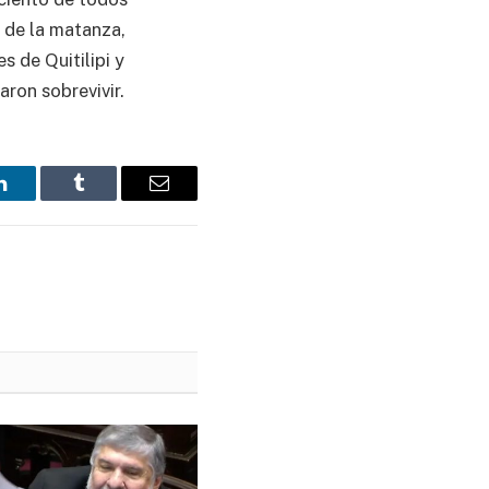
 de la matanza,
s de Quitilipi y
aron sobrevivir.
LinkedIn
Tumblr
Email