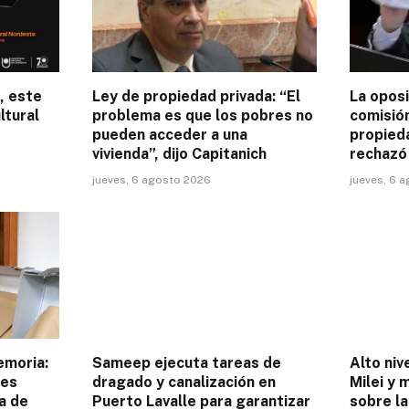
, este
Ley de propiedad privada: “El
La oposi
ltural
problema es que los pobres no
comisió
pueden acceder a una
propieda
vivienda”, dijo Capitanich
rechazó
jueves, 6 agosto 2026
jueves, 6 
emoria:
Sameep ejecuta tareas de
Alto niv
des
dragado y canalización en
Milei y 
a de
Puerto Lavalle para garantizar
sobre l