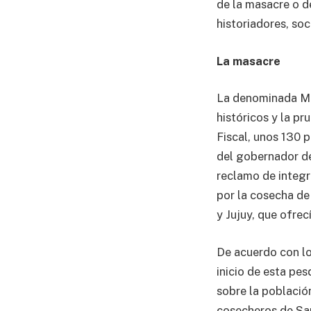
de la masacre o d
historiadores, soc
La masacre
La denominada Mas
históricos y la pr
Fiscal, unos 130 p
del gobernador de
reclamo de integra
por la cosecha de 
y Jujuy, que ofre
De acuerdo con lo
inicio de esta pes
sobre la població
cosecheros de San