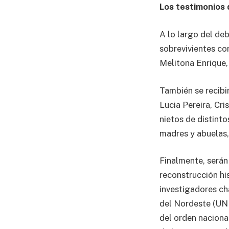
Los testimonios 
A lo largo del de
sobrevivientes com
Melitona Enrique,
También se recibir
Lucia Pereira, Cr
nietos de distint
madres y abuelas, 
Finalmente, serán
reconstrucción his
investigadores ch
del Nordeste (UNN
del orden nacional