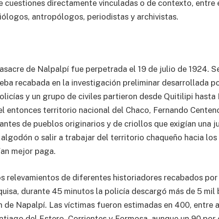
e cuestiones directamente vinculadas o de contexto, entre 
iólogos, antropólogos, periodistas y archivistas.
acre de Nalpalpí fue perpetrada el 19 de julio de 1924. S
ueba recabada en la investigación preliminar desarrollada p
olicías y un grupo de civiles partieron desde Quitilipi hast
l entonces territorio nacional del Chaco, Fernando Centeno,
ntes de pueblos originarios y de criollos que exigían una j
algodón o salir a trabajar del territorio chaqueño hacia los
cían mejor paga.
s relevamientos de diferentes historiadores recabados por l
quisa, durante 45 minutos la policía descargó más de 5 mil 
n de Napalpí. Las víctimas fueron estimadas en 400, entre 
tiago del Estero, Corrientes y Formosa, aunque un 90 por 