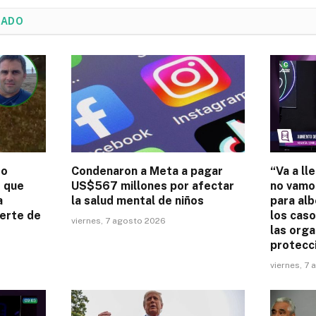
NADO
to
Condenaron a Meta a pagar
“Va a l
e que
US$567 millones por afectar
no vamo
a
la salud mental de niños
para alb
uerte de
los caso
viernes, 7 agosto 2026
las orga
protecci
viernes, 7