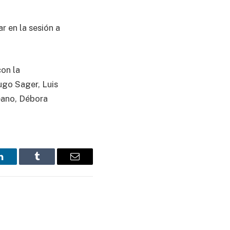
 en la sesión a
con la
ugo Sager, Luis
leano, Débora
LinkedIn
Tumblr
Email