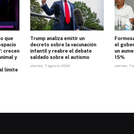
to que
Trump analiza emitir un
Formosa:
espacio
decreto sobre la vacunación
el gober
”: crecen
infantil y reabre el debate
un aume
animal y
saldado sobre el autismo
15%
viernes, 7 agosto 2026
viernes, 7
l límite