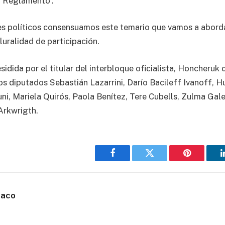
o Reglamento”.
s políticos consensuamos este temario que vamos a abordar
pluralidad de participación.
sidida por el titular del interbloque oficialista, Honcheruk 
los diputados Sebastián Lazarrini, Darío Bacileff Ivanoff, H
iuni, Mariela Quirós, Paola Benítez, Tere Cubells, Zulma Ga
Arkwrigth.
Facebook
Twitter
Pinterest
haco