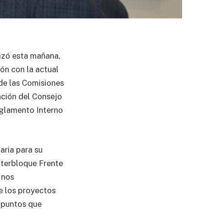
lizó esta mañana,
ón con la actual
 de las Comisiones
ación del Consejo
eglamento Interno
ria para su
interbloque Frente
 nos
e los proyectos
s puntos que