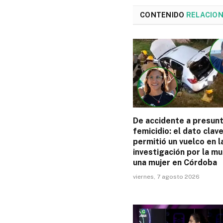
CONTENIDO
RELACIO
De accidente a presun
femicidio: el dato clav
permitió un vuelco en l
investigación por la m
una mujer en Córdoba
viernes, 7 agosto 2026