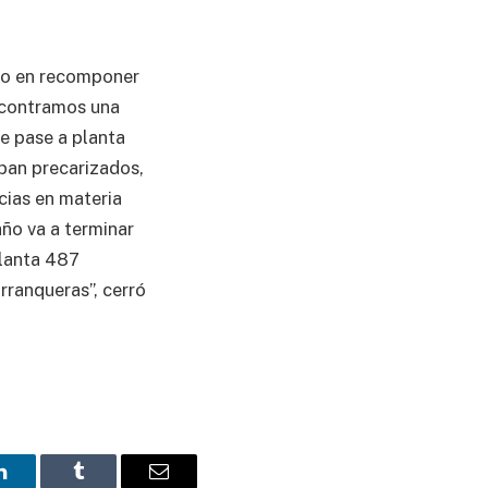
olo en recomponer
encontramos una
e pase a planta
ban precarizados,
cias en materia
ño va a terminar
planta 487
rranqueras”, cerró
LinkedIn
Tumblr
Email