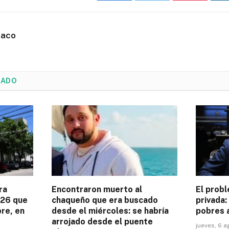
haco
NADO
ra
Encontraron muerto al
El probl
026 que
chaqueño que era buscado
privada:
bre, en
desde el miércoles: se habría
pobres 
arrojado desde el puente
jueves, 6 