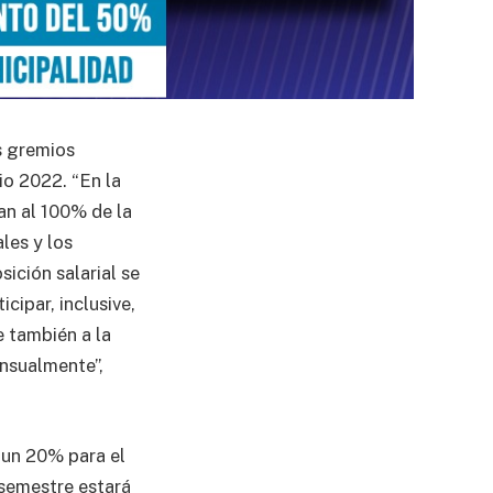
s gremios
io 2022. “En la
an al 100% de la
les y los
ición salarial se
cipar, inclusive,
 también a la
ensualmente”,
 un 20% para el
 semestre estará