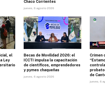
Chaco Corrientes
jueves, 6 agosto 2026
cial, el
Becas de Movilidad 2026: el
Crimen d
la Ley
ICCTI impulsa la capacitación
“Estamo
ersitario
de científicos, emprendedores
controla
y pymes chaqueñas
probator
de Cant
jueves, 6 agosto 2026
jueves, 6 