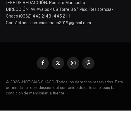
JEFE DE REDACCIÓN: Rodolfo Mancuello
DIRECCIÓN: Av. Avalos 468 Torre B 9° Piso. Resistencia-
Chaco (0362) 442 2148 - 445 2111
Contáctanos: noticiaschaco2019@gmail.com
Facebook
X
Instagram
Pinterest
(Twitter)
© 2026 - NOTICIAS CHACO- Todos los derechos reservados. Está
permitida, la reproducción del contenido de este sitio, bajo la
condición de mencionar la fuente.