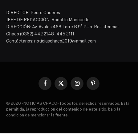
DIRECTOR: Pedro Cáceres
JEFE DE REDACCIÓN: Rodolfo Mancuello
DIRECCIÓN: Av. Avalos 468 Torre B 9° Piso. Resistencia-
Chaco (0362) 442 2148 - 445 2111
Contáctanos: noticiaschaco2019@gmail.com
Facebook
X
Instagram
Pinterest
(Twitter)
© 2026 - NOTICIAS CHACO- Todos los derechos reservados. Está
permitida, la reproducción del contenido de este sitio, bajo la
condición de mencionar la fuente.