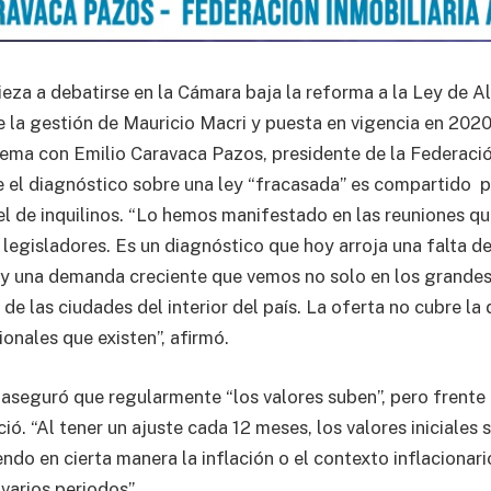
za a debatirse en la Cámara baja la reforma a la Ley de Al
 la gestión de Mauricio Macri y puesta en vigencia en 202
tema con Emilio Caravaca Pazos, presidente de la Federació
 el diagnóstico sobre una ley “fracasada” es compartido p
 el de inquilinos. “Lo hemos manifestado en las reuniones 
 legisladores. Es un diagnóstico que hoy arroja una falta de
y una demanda creciente que vemos no solo en los grandes
 de las ciudades del interior del país. La oferta no cubre l
ionales que existen”, afirmó.
 aseguró que regularmente “los valores suben”, pero frente 
ció. “Al tener un ajuste cada 12 meses, los valores iniciales
endo en cierta manera la inflación o el contexto inflacionari
varios periodos”.