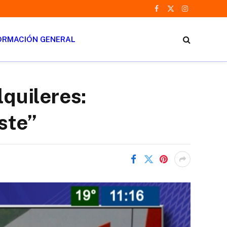
Facebook
X
Instagram
(Twitter)
ORMACIÓN GENERAL
lquileres:
ste”