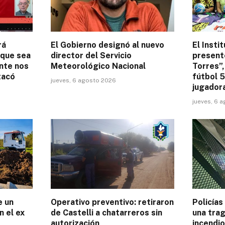
rá
El Gobierno designó al nuevo
El Insti
 que sea
director del Servicio
present
nte nos
Meteorológico Nacional
Torres”,
tacó
fútbol 
jueves, 6 agosto 2026
jugador
jueves, 6 
e un
Operativo preventivo: retiraron
Policía
n el ex
de Castelli a chatarreros sin
una trag
autorización
incendi