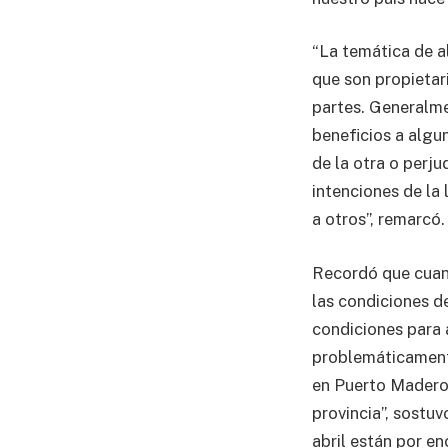
“La temática de al
que son propietar
partes. Generalmen
beneficios a algu
de la otra o perju
intenciones de la 
a otros”, remarcó.
Recordó que cuand
las condiciones de
condiciones para a
problemáticament
en Puerto Madero 
provincia”, sostuv
abril están por e