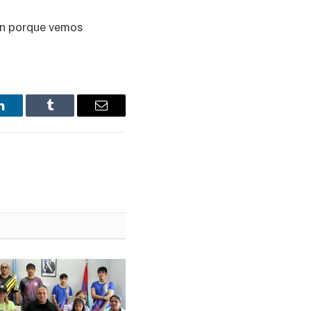
ón porque vemos
LinkedIn
Tumblr
Email