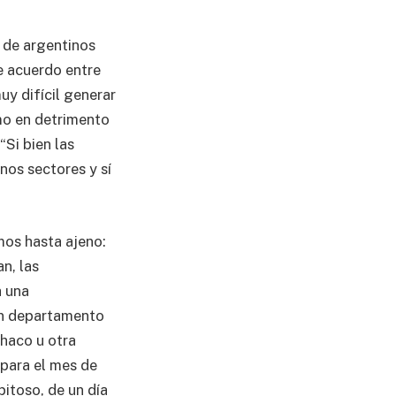
s de argentinos
e acuerdo entre
uy difícil generar
mo en detrimento
“Si bien las
nos sectores y sí
os hasta ajeno:
n, las
a una
un departamento
Chaco u otra
 para el mes de
itoso, de un día