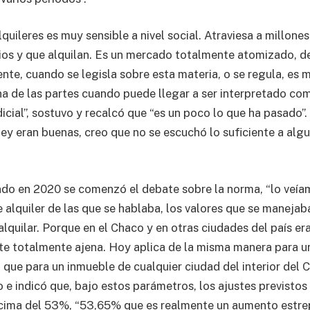
quileres es muy sensible a nivel social. Atraviesa a millone
ios y que alquilan. Es un mercado totalmente atomizado, d
te, cuando se legisla sobre esta materia, o se regula, es m
na de las partes cuando puede llegar a ser interpretado co
dicial”, sostuvo y recalcó que “es un poco lo que ha pasado”. 
ley eran buenas, creo que no se escuchó lo suficiente a algu
o en 2020 se comenzó el debate sobre la norma, “lo veíam
 alquiler de las que se hablaba, los valores que se manejaba
lquilar. Porque en el Chaco y en otras ciudades del país er
e totalmente ajena. Hoy aplica de la misma manera para 
que para un inmueble de cualquier ciudad del interior del 
o e indicó que, bajo estos parámetros, los ajustes previstos
ncima del 53%, “53,65% que es realmente un aumento estrep