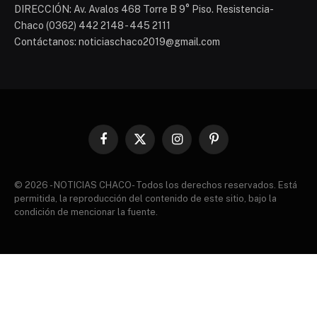
DIRECCIÓN: Av. Avalos 468 Torre B 9° Piso. Resistencia-
Chaco (0362) 442 2148 - 445 2111
Contáctanos: noticiaschaco2019@gmail.com
Facebook
X
Instagram
Pinterest
(Twitter)
© 2026 - NOTICIAS CHACO- Todos los derechos reservados. Está
permitida, la reproducción del contenido de este sitio, bajo la
condición de mencionar la fuente.