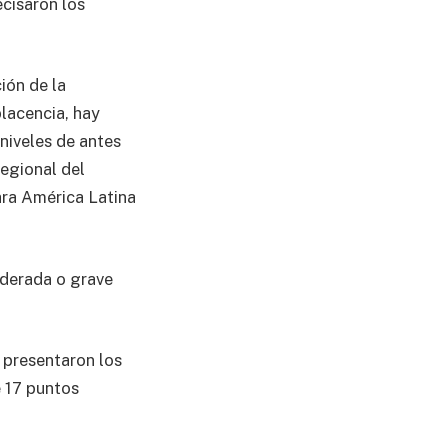
ecisaron los
ión de la
lacencia, hay
niveles de antes
regional del
ara América Latina
oderada o grave
 presentaron los
 17 puntos