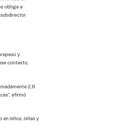
os obliga a
 subdirector
brepeso y
ese contexto,
oximadamente 2,8
cas”, afirmó
 en niños, niñas y