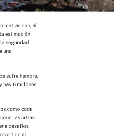
mientras que, al
la estimación
la seguridad
de una
ibe sufre hambre,
 y hay 6 millones
emos como cada
orar las cifras
iene desafíos
revertido al