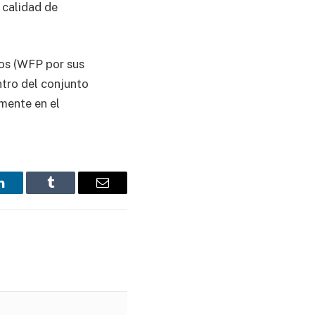
y calidad de
tos (WFP por sus
ntro del conjunto
rmente en el
LinkedIn
Tumblr
Email