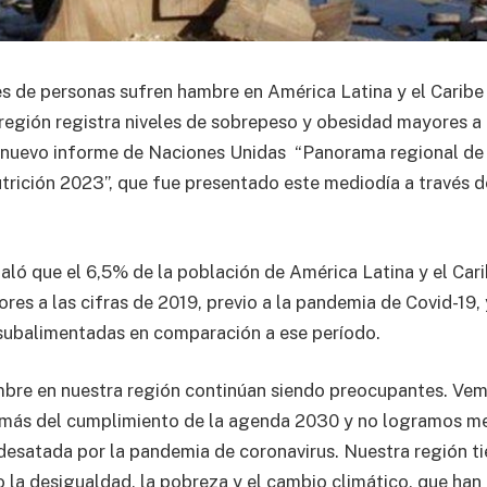
s de personas sufren hambre en América Latina y el Caribe 
región registra niveles de sobrepeso y obesidad mayores a 
 nuevo informe de Naciones Unidas “Panorama regional de 
nutrición 2023”, que fue presentado este mediodía a través 
ló que el 6,5% de la población de América Latina y el Car
ores a las cifras de 2019, previo a la pandemia de Covid-19,
subalimentadas en comparación a ese período.
ambre en nuestra región continúan siendo preocupantes. V
más del cumplimiento de la agenda 2030 y no logramos mej
s desatada por la pandemia de coronavirus. Nuestra región t
 la desigualdad, la pobreza y el cambio climático, que han 