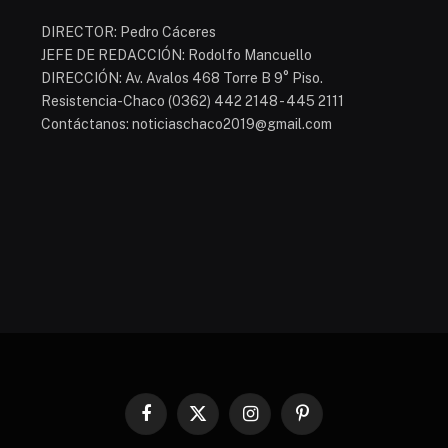
DIRECTOR: Pedro Cáceres
JEFE DE REDACCIÓN: Rodolfo Mancuello
DIRECCIÓN: Av. Avalos 468 Torre B 9° Piso.
Resistencia-Chaco (0362) 442 2148 - 445 2111
Contáctanos: noticiaschaco2019@gmail.com
Facebook
X
Instagram
Pinterest
(Twitter)
s reservados. Está permitida, la reproducción del contenido de este sitio