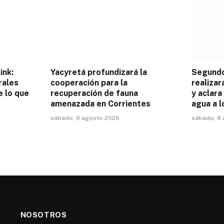
ink:
Yacyretá profundizará la
Segund
rales
cooperación para la
realizar
e lo que
recuperación de fauna
y aclara
amenazada en Corrientes
agua a l
sábado, 8 agosto 2026
sábado, 8
NOSOTROS