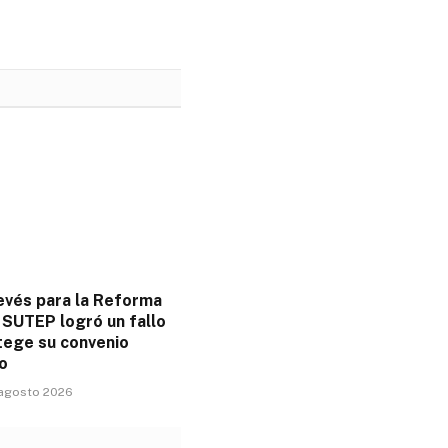
evés para la Reforma
 SUTEP logró un fallo
tege su convenio
o
 agosto 2026