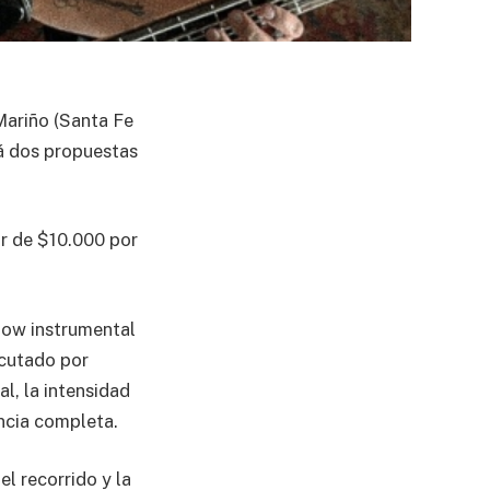
Mariño (Santa Fe
rá dos propuestas
or de $10.000 por
show instrumental
ecutado por
l, la intensidad
ncia completa.
l recorrido y la