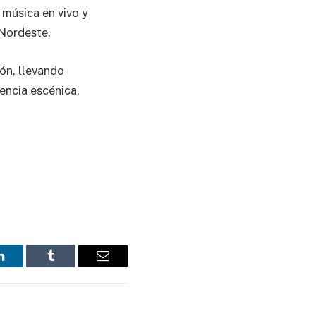
 música en vivo y
 Nordeste.
ón, llevando
encia escénica.
LinkedIn
Tumblr
Email