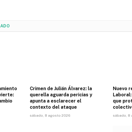
NADO
amiento
Crimen de Julián Álvarez: la
Nuevo r
ierte:
querella aguarda pericias y
Laboral:
cambio
apunta a esclarecer el
que pro
contexto del ataque
colectiv
sábado, 8 agosto 2026
sábado, 8