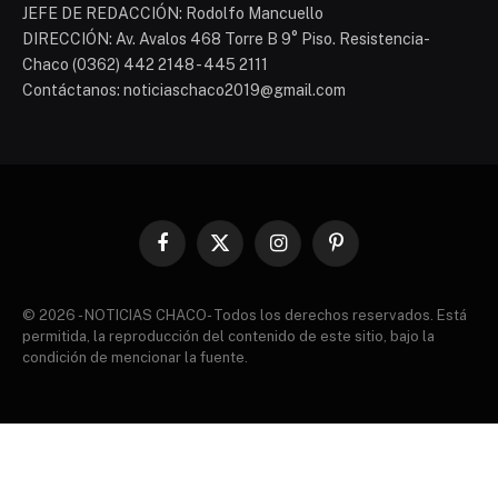
JEFE DE REDACCIÓN: Rodolfo Mancuello
DIRECCIÓN: Av. Avalos 468 Torre B 9° Piso. Resistencia-
Chaco (0362) 442 2148 - 445 2111
Contáctanos: noticiaschaco2019@gmail.com
Facebook
X
Instagram
Pinterest
(Twitter)
© 2026 - NOTICIAS CHACO- Todos los derechos reservados. Está
permitida, la reproducción del contenido de este sitio, bajo la
condición de mencionar la fuente.