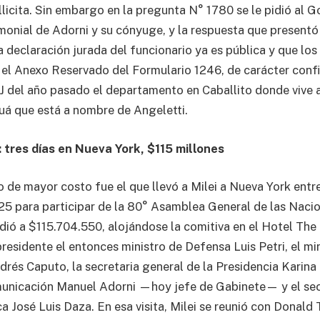
llicita. Sin embargo en la pregunta N° 1780 se le pidió al G
imonial de Adorni y su cónyuge, y la respuesta que presentó
 declaración jurada del funcionario ya es pública y que los
el Anexo Reservado del Formulario 1246, de carácter confi
J del año pasado el departamento en Caballito donde vive a
Cuá que está a nombre de Angeletti.
: tres días en Nueva York, $115 millones
 de mayor costo fue el que llevó a Milei a Nueva York entre
5 para participar de la 80° Asamblea General de las Nacio
dió a $115.704.550, alojándose la comitiva en el Hotel Th
esidente el entonces ministro de Defensa Luis Petri, el mi
rés Caputo, la secretaria general de la Presidencia Karina 
municación Manuel Adorni —hoy jefe de Gabinete— y el sec
a José Luis Daza. En esa visita, Milei se reunió con Donald