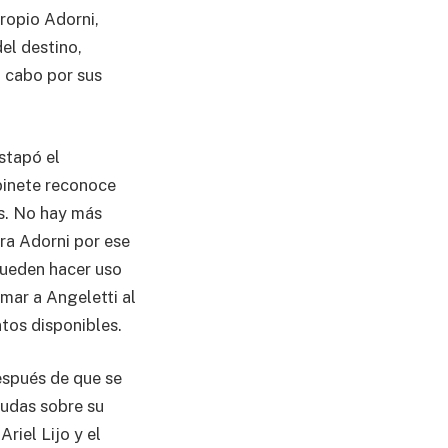
ropio Adorni,
el destino,
a cabo por sus
stapó el
binete reconoce
es. No hay más
tra Adorni por ese
 pueden hacer uso
mar a Angeletti al
tos disponibles.
espués de que se
dudas sobre su
riel Lijo y el