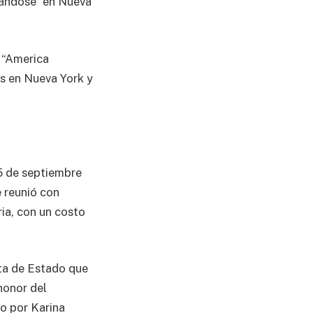
mándose” en Nueva
 “America
s en Nueva York y
 5 de septiembre
 reunió con
ria, con un costo
ita de Estado que
honor del
o por Karina