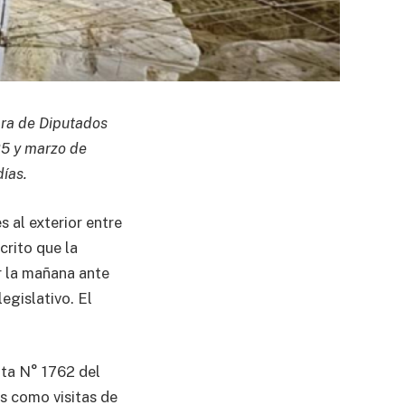
ara de Diputados
25 y marzo de
días.
s al exterior entre
rito que la
r la mañana ante
egislativo. El
nta N° 1762 del
os como visitas de