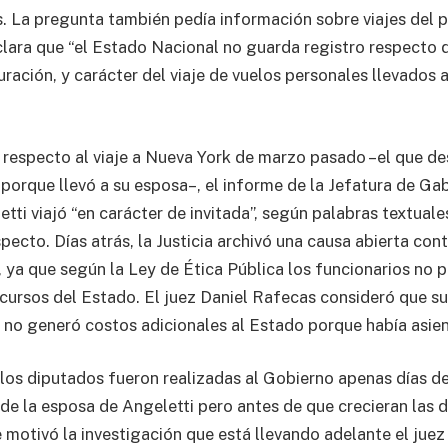
s. La pregunta también pedía información sobre viajes del p
clara que “el Estado Nacional no guarda registro respecto d
ración, y carácter del viaje de vuelos personales llevados 
 respecto al viaje a Nueva York de marzo pasado –el que de
porque llevó a su esposa–, el informe de la Jefatura de Ga
tti viajó “en carácter de invitada”, según palabras textual
pecto. Días atrás, la Justicia archivó una causa abierta con
r, ya que según la Ley de Ética Pública los funcionarios no
ecursos del Estado. El juez Daniel Rafecas consideró que su
l no generó costos adicionales al Estado porque había asien
los diputados fueron realizadas al Gobierno apenas días d
e de la esposa de Angeletti pero antes de que crecieran las 
 motivó la investigación que está llevando adelante el juez A