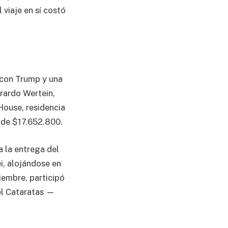
 viaje en sí costó
 con Trump y una
rardo Wertein,
 House, residencia
 de $17.652.800.
a la entrega del
i, alojándose en
iembre, participó
el Cataratas —