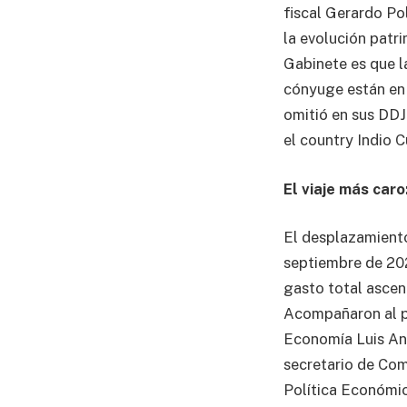
fiscal Gerardo Po
la evolución patr
Gabinete es que la
cónyuge están en 
omitió en sus DDJ
el country Indio 
El viaje más caro
El desplazamiento
septiembre de 202
gasto total ascen
Acompañaron al pr
Economía Luis And
secretario de Co
Política Económic