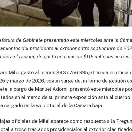
Jefatura de Gabinete presentado este miércoles ante la Cám
zamientos del presidente al exterior entre septiembre de 20
idera el ranking de gasto con más de $115 millones en tres 
ier Milei gastó al menos $437.756.995,51 en viajes oficiale
5 y marzo de 2026, según surge del informe de gestión esc
ete, a cargo de Manuel Adorni, presentó este miércoles po
tados en el marco de su primera exposición ante el cuerpo l
 cargado en la web oficial de la Cámara baja.
viajes oficiales de Milei aparece como respuesta a la Pregu
talla trece traslados presidenciales al exterior clasificad