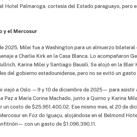
 el Hotel Palmaroga, cortesía del Estado paraguayo, pero el
o y el Mercosur
de 2025, Milei fue a Washington para un almuerzo bilateral
naje a Charlie Kirk en la Casa Blanca. Lo acompañaron Ge
ullrich, Karina Milei y Santiago Bausili. Se alojó en la Blair
des del gobierno estadounidense, pero no se evitó un gasto
ei viajó a Oslo —9 y 10 de diciembre de 2025— para asistir 
a Paz a María Corina Machado, junto a Quirno y Karina Mile
r un costo de $25.951.400,02. Ese mismo mes, el 20 de dic
 Mercosur en Foz do Iguaçu, alojándose en el Belmond Hot
 anfitrión— con un gasto de $1.096.390,11.