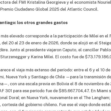
ectora del FMI Kristalina Georgieva y el economista Nouriel
el Premio Ciudadano Global 2025 del Atlantic Council.
antiago: los otros grandes gastos
más elevado corresponde a la participación de Milei en e
 del 20 al 23 de enero de 2026, donde se alojó en el Steig
re. Junto al presidente viajaron Caputo, el canciller Pablo
 Sturzenegger y Karina Milei. El costo fue de $73.179.186,
arece el viaje más extenso del período: entre el 6 y el 10 
ami, Nueva York y Santiago de Chile —para la transmisión 
ena—, con una escala previa en Bolivia el 8 de noviembre de
AF 301 para ese período fue de $85.667.704,47. En Miami se
nal Doral; en Nueva York, nuevamente en el The Langham; 
 cortesía del gobierno chileno. Fue ese el viaje donde esta