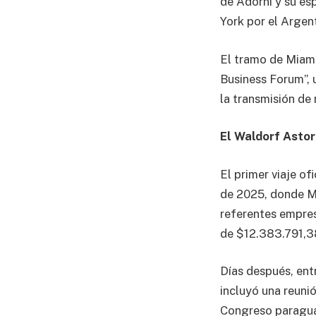
de Adorni y su e
York por el Argen
El tramo de Miami
Business Forum”, 
la transmisión d
El Waldorf Astor
El primer viaje of
de 2025, donde M
referentes empres
de $12.383.791,3
Días después, entr
incluyó una reuni
Congreso paragua