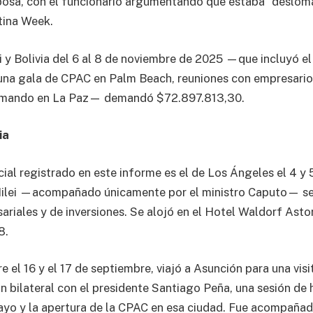
sposa, con el funcionario argumentando que estaba “deslo
tina Week.
 y Bolivia del 6 al 8 de noviembre de 2025 —que incluyó el
una gala de CPAC en Palm Beach, reuniones con empresario
e mando en La Paz— demandó $72.897.813,30.
ia
icial registrado en este informe es el de Los Ángeles el 4 y
ilei —acompañado únicamente por el ministro Caputo— se
ariales y de inversiones. Se alojó en el Hotel Waldorf Asto
8.
e el 16 y el 17 de septiembre, viajó a Asunción para una vis
ón bilateral con el presidente Santiago Peña, una sesión de 
yo y la apertura de la CPAC en esa ciudad. Fue acompañad