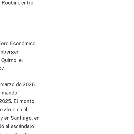
 Roubini, entre
l Foro Económico
enberger
 Quirno, el
07.
de marzo de 2026,
de mando
 2025. El monto
 alojó en el
y en Santiago, en
lló el escándalo