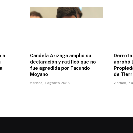
ó a
Candela Arizaga amplió su
Derrota 
u
declaración y ratificó que no
aprobó l
a
fue agredida por Facundo
Propieda
Moyano
de Tierr
viernes, 7 agosto 2026
viernes, 7