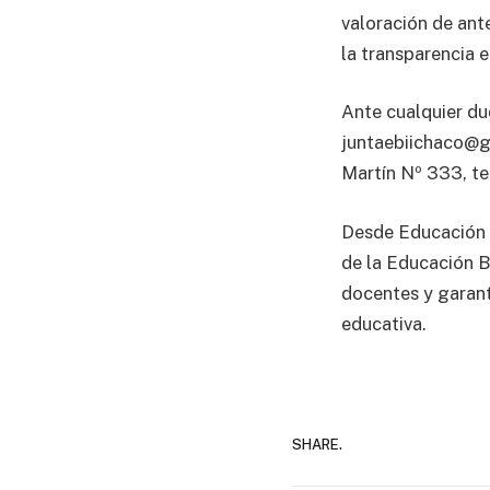
valoración de ant
la transparencia 
Ante cualquier du
juntaebiichaco@gm
Martín Nº 333, terc
Desde Educación d
de la Educación Bi
docentes y garant
educativa.
SHARE.