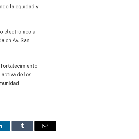
endo la equidad y
o electrónico a
da en Av. San
 fortalecimiento
 activa de los
omunidad
LinkedIn
Tumblr
Email