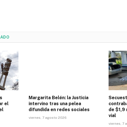
NADO
s
Margarita Belén: la Justicia
Secuestr
r el
intervino tras una pelea
contrab
el
difundida en redes sociales
de $1,9 
vial
viernes, 7 agosto 2026
viernes, 7