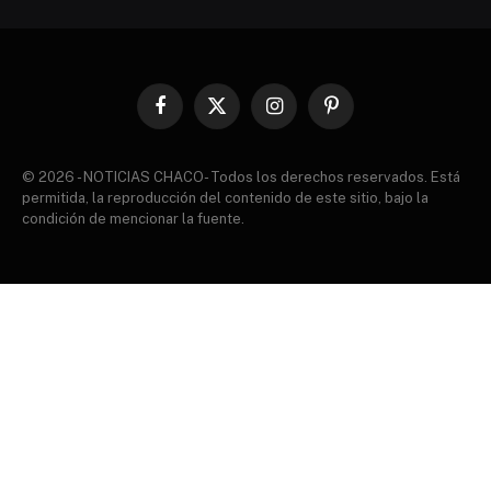
Facebook
X
Instagram
Pinterest
(Twitter)
© 2026 - NOTICIAS CHACO- Todos los derechos reservados. Está
permitida, la reproducción del contenido de este sitio, bajo la
condición de mencionar la fuente.