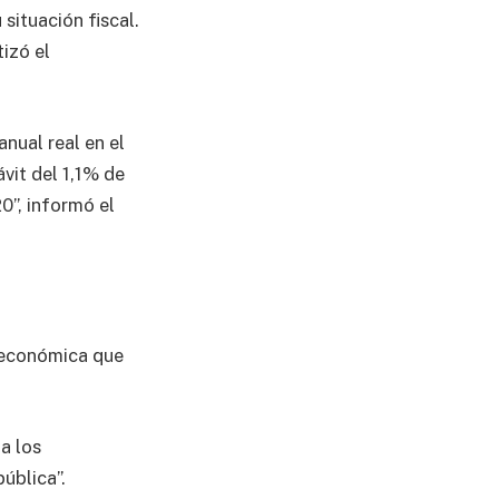
situación fiscal.
tizó el
nual real en el
vit del 1,1% de
0”, informó el
y económica que
a los
ública”.