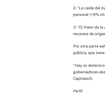
2- “La caída del 
personal (+6% inte
3- “El freno de la
recursos de orige
Por otra parte señ
pública, que tiene
“Hay un deterioro
gobernadores alia
Capitanich.
Perfil