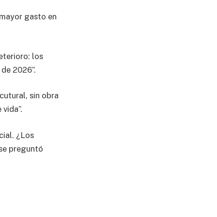
n mayor gasto en
eterioro: los
 de 2026”.
cutural, sin obra
 vida”.
ial. ¿Los
 se preguntó