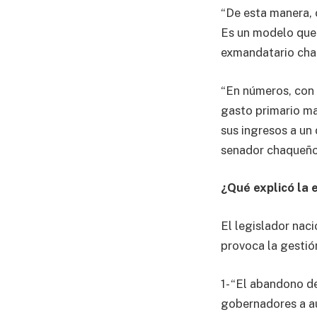
“De esta manera, c
Es un modelo que l
exmandatario cha
“En números, con 
gasto primario ma
sus ingresos a un 
senador chaqueño
¿Qué explicó la 
El legislador nac
provoca la gestión
1- “El abandono d
gobernadores a au