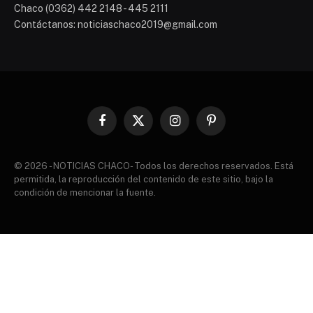
Chaco (0362) 442 2148 - 445 2111
Contáctanos: noticiaschaco2019@gmail.com
Facebook
X
Instagram
Pinterest
(Twitter)
© 2026 - NOTICIAS CHACO- Todos los derechos reservados. Está
permitida, la reproducción del contenido de este sitio, bajo la
condición de mencionar la fuente.