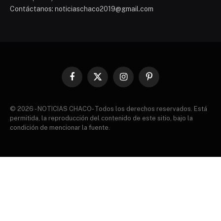
Contáctanos: noticiaschaco2019@gmail.com
Facebook
X
Instagram
Pinterest
(Twitter)
© 2026 - NOTICIAS CHACO- Todos los derechos reservados. Está
permitida, la reproducción del contenido de este sitio, bajo la
condición de mencionar la fuente.