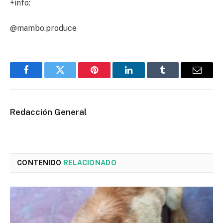
+info:
@mambo.produce
Facebook
Twitter
Pinterest
LinkedIn
Tumblr
Email
Redacción General
CONTENIDO
RELACIONADO