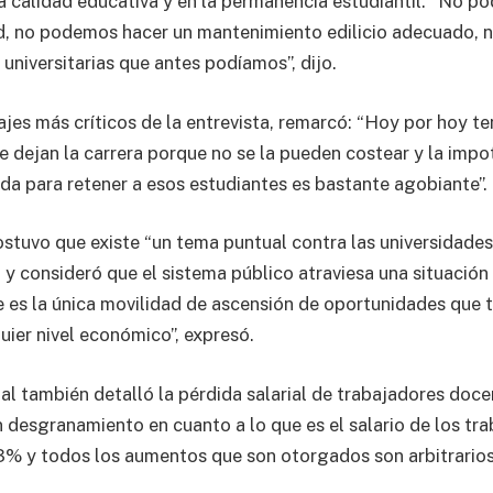
a calidad educativa y en la permanencia estudiantil. “No p
ad, no podemos hacer un mantenimiento edilicio adecuado,
 universitarias que antes podíamos”, dijo.
ajes más críticos de la entrevista, remarcó: “Hoy por hoy t
e dejan la carrera porque no se la pueden costear y la impo
da para retener a esos estudiantes es bastante agobiante”.
ostuvo que existe “un tema puntual contra las universidades
 y consideró que el sistema público atraviesa una situación 
ue es la única movilidad de ascensión de oportunidades que t
uier nivel económico”, expresó.
ial también detalló la pérdida salarial de trabajadores doce
 desgranamiento en cuanto a lo que es el salario de los tr
% y todos los aumentos que son otorgados son arbitrarios 