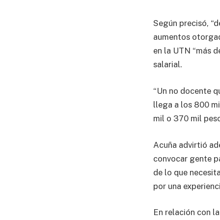
Según precisó, “d
aumentos otorgad
en la UTN “más de
salarial.
“Un no docente que
llega a los 800 m
mil o 370 mil peso
Acuña advirtió ad
convocar gente pa
de lo que necesit
por una experienc
En relación con l