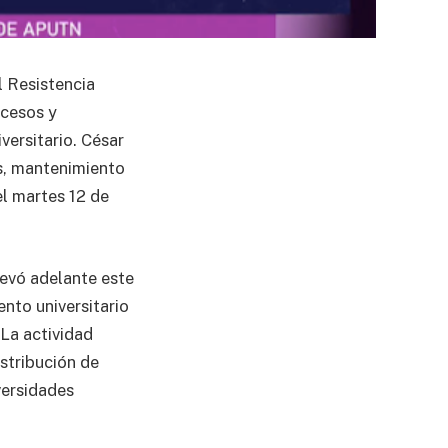
l Resistencia
ccesos y
versitario. César
as, mantenimiento
el martes 12 de
evó adelante este
ento universitario
La actividad
istribución de
versidades