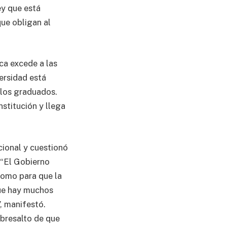
ey que está
ue obligan al
ca excede a las
versidad está
 los graduados.
nstitución y llega
cional y cuestionó
 “El Gobierno
 como para que la
que hay muchos
, manifestó.
obresalto de que