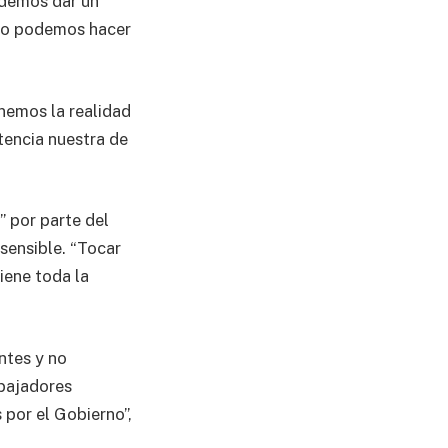
odemos dar un
 no podemos hacer
enemos la realidad
tencia nuestra de
” por parte del
sensible. “Tocar
iene toda la
ntes y no
abajadores
por el Gobierno”,