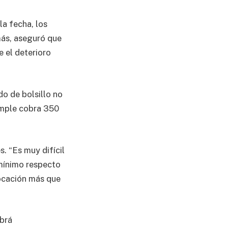
la fecha, los
ás, aseguró que
 el deterioro
do de bolsillo no
imple cobra 350
. “Es muy difícil
mínimo respecto
vocación más que
abrá