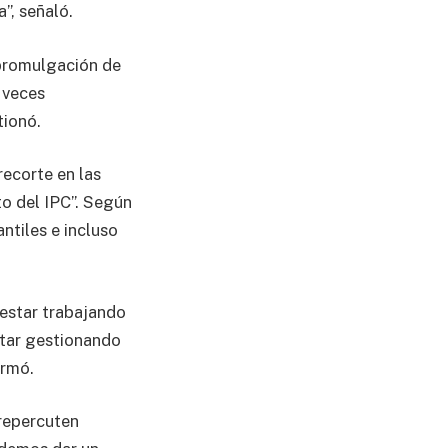
”, señaló.
 promulgación de
 veces
tionó.
recorte en las
to del IPC”. Según
ntiles e incluso
estar trabajando
estar gestionando
irmó.
 repercuten