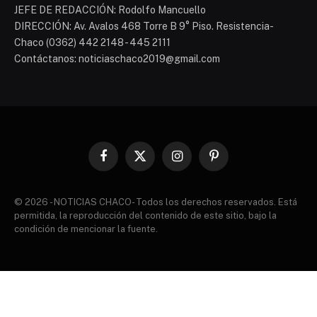
JEFE DE REDACCIÓN: Rodolfo Mancuello
DIRECCIÓN: Av. Avalos 468 Torre B 9° Piso. Resistencia-
Chaco (0362) 442 2148 - 445 2111
Contáctanos: noticiaschaco2019@gmail.com
Facebook
X
Instagram
Pinterest
(Twitter)
© 2026 - NOTICIAS CHACO- Todos los derechos reservados. Está
permitida, la reproducción del contenido de este sitio, bajo la
condición de mencionar la fuente.