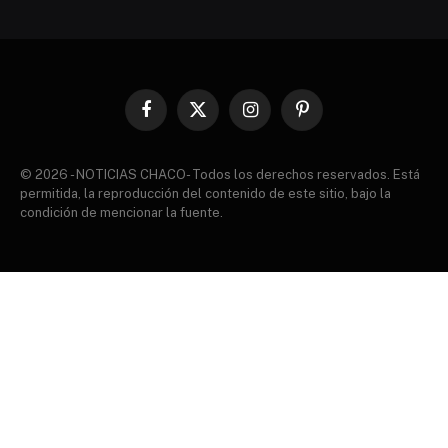
Facebook
X
Instagram
Pinterest
(Twitter)
© 2026 - NOTICIAS CHACO- Todos los derechos reservados. Está
permitida, la reproducción del contenido de este sitio, bajo la
condición de mencionar la fuente.