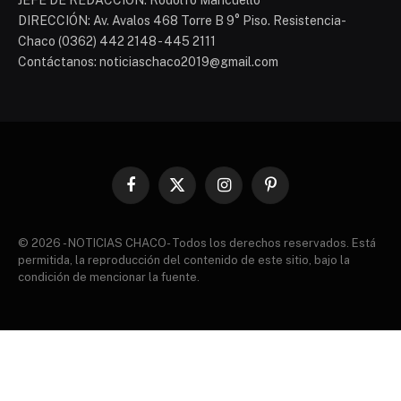
DIRECCIÓN: Av. Avalos 468 Torre B 9° Piso. Resistencia-
Chaco (0362) 442 2148 - 445 2111
Contáctanos: noticiaschaco2019@gmail.com
Facebook
X
Instagram
Pinterest
(Twitter)
© 2026 - NOTICIAS CHACO- Todos los derechos reservados. Está
permitida, la reproducción del contenido de este sitio, bajo la
condición de mencionar la fuente.