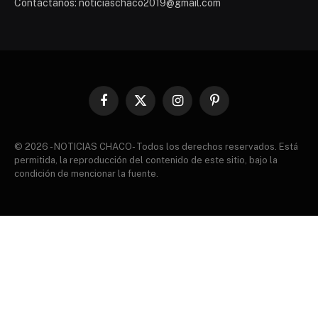
Contáctanos: noticiaschaco2019@gmail.com
Facebook
X
Instagram
Pinterest
(Twitter)
© 2026 - NOTICIAS CHACO- Todos los derechos reservados. Está
permitida, la reproducción del contenido de este sitio, bajo la
condición de mencionar la fuente.