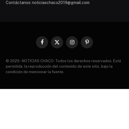
Contáctanos: noticiaschaco2019@gmail.com
Facebook
X
Instagram
Pinterest
(Twitter)
© 2026 - NOTICIAS CHACO- Todos los derechos reservados. Está
permitida, la reproducción del contenido de este sitio, bajo la
condición de mencionar la fuente.