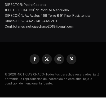
DIRECTOR: Pedro Cáceres
JEFE DE REDACCIÓN: Rodolfo Mancuello
DIRECCIÓN: Av. Avalos 468 Torre B 9° Piso. Resistencia-
Chaco (0362) 442 2148 - 445 2111
Contáctanos: noticiaschaco2019@gmail.com
Facebook
X
Instagram
Pinterest
(Twitter)
© 2026 - NOTICIAS CHACO- Todos los derechos reservados. Está
permitida, la reproducción del contenido de este sitio, bajo la
condición de mencionar la fuente.