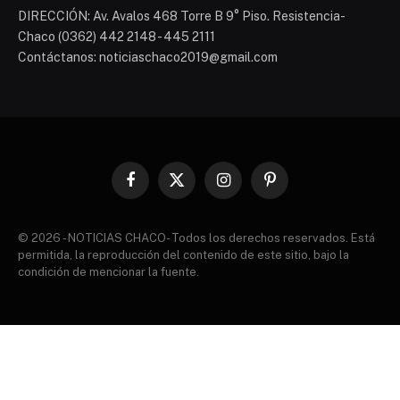
DIRECCIÓN: Av. Avalos 468 Torre B 9° Piso. Resistencia-
Chaco (0362) 442 2148 - 445 2111
Contáctanos: noticiaschaco2019@gmail.com
Facebook
X
Instagram
Pinterest
(Twitter)
© 2026 - NOTICIAS CHACO- Todos los derechos reservados. Está
permitida, la reproducción del contenido de este sitio, bajo la
condición de mencionar la fuente.